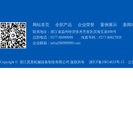
网站首页
全部产品
企业荣誉
案例展示
新闻
联系地址：浙江省温州经济技术开发区滨海五道696号
总部电话：0577-86999999
传真号码：0577-86827859
企业邮箱：info@86999999.com
Copyright © 浙江昊星机械设备制造有限公司 版权所有
浙ICP备10014633号-15
公安