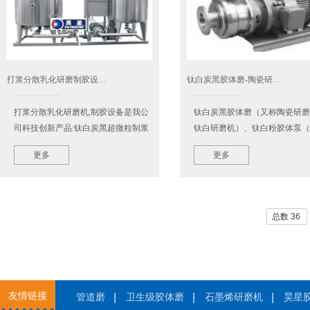
打浆分散乳化研磨制胶设…
钛白炭黑胶体磨-陶瓷研…
打浆分散乳化研磨机,制胶设备是我公
钛白炭黑胶体磨（又称陶瓷研磨
司科技创新产品:钛白炭黑超微粒制浆
钛白研磨机）、钛白粉胶体泵（
后处理成套设备：昊星CN.HAOSTAR
浆料研磨泵）性能特点：适用于
更多
更多
牌HSS-30、HSS-50、HSS100、
流量的谷物类物料的粉碎作用，
HSS200、HSS300、HSS500、
皮渣类物料的进一步粉碎要…
HSS10…
总数 36
友情链接
管道磨
卫生级胶体磨
石墨烯研磨机
昊星