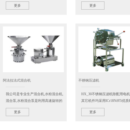
加热、保温杀菌、冷却、老化或贮存
菌系统，避免和防止了空气中微
更多
更多
浆液的必需设备。
的污染，大大延长了您的产品的
期和产品的纯正，在罐上特…
阿法拉法式混合机
不锈钢压滤机
我公司是专业生产混合机,水粉混合机,
HX_30不锈钢压滤机除配用电
混合泵,水粉混合泵是利用高速旋转的
其它机件均采用ICr18Ni9Ti优
翼轮，将所需混和的料和液进行充分
不锈钢材料制成，适用于过滤各
更多
更多
的拌和以得到所需之成品，本设备所
值酸碱溶液.HX_30不锈钢压滤
吸取之最高温度为80℃…
加压密封闭过滤，滤液损…