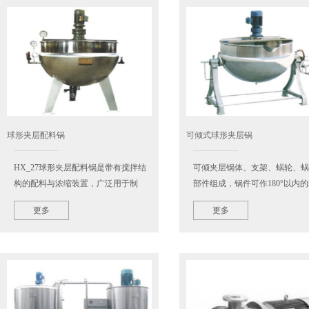
球形夹层配料锅
可倾式球形夹层锅
HX_27球形夹层配料锅是带有搅拌结
可倾夹层锅体、支架、蜗轮、蜗
构的配料与浓缩装置，广泛用于制
部件组成，锅件可作180°以内
药、食品、化工、轻工等行业对料液
动，设备采用不锈钢制造，具有
更多
更多
的配制、煎煮、浓缩。HX_27球形夹
的耐腐蚀性能，经久耐用，符合
层配料锅与物料接触部分均采用…
要求。同时根据用户要求，亦…