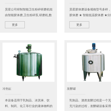
昊星公司研制智能卫生粉碎研磨机组
昊星胶体磨设备规格型号多样，
由智能胶体磨,卫生粉碎泵,研磨机,数
胶体磨 ★ 智能低温胶体磨 ★分
显温控,压力表,分散搅拌研磨AB罐等
体磨★返流式胶体磨★钛白粉研
更多
更多
组成整套设备.适用超大流量的谷物类
★立式胶体磨★分体式胶体磨★
物料的粉碎作用，对…
式胶体磨★卧式胶体磨★…
冷热缸
发酵罐
本设备适用于乳制品、冰淇淋、饮
乳制品、酒类发酵过程是一个无
料、制药、化工等行业的液体物料的
无污染的过程，发酵罐设备采用